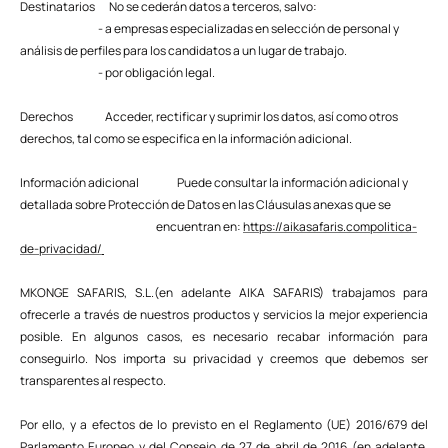
Destinatarios No se cederán datos a terceros, salvo:
- a empresas especializadas en selección de personal y
análisis de perfiles para los candidatos a un lugar de trabajo.
- por obligación legal.
Derechos Acceder, rectificar y suprimir los datos, así como otros
derechos, tal como se especifica en la información adicional.
Información adicional Puede consultar la información adicional y
detallada sobre Protección de Datos en las Cláusulas anexas que se
encuentran en:
https://aikasafaris.compolitica-
de-privacidad/
MKONGE SAFARIS, S.L.(en adelante AIKA SAFARIS) trabajamos para
ofrecerle a través de nuestros productos y servicios la mejor experiencia
posible. En algunos casos, es necesario recabar información para
conseguirlo. Nos importa su privacidad y creemos que debemos ser
transparentes al respecto.
Por ello, y a efectos de lo previsto en el Reglamento (UE) 2016/679 del
Parlamento Europeo y del Consejo de 27 de abril de 2016 (en adelante,