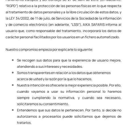
“RGPD”) relativo a la protección de las personas físicas en lo que respecta
al tratamiento de datos personales y a la libre circulación de estos datos, y
la LEY 34/2002, de 11 de julio, de Servicios de la Sociedad de la información
y de comercio electrónico (en adelante, “LSSI”), AIKA SAFARIS informa al
usuario que, como responsable del tratamiento, incorporará los datos de
carácter personal facilitados por los usuarios en un fichero automatizado.
Nuestro compromiso empieza por explicarle lo siguiente:
Se recogen sus datos para que la experiencia de usuario mejore,
atendiendo a sus intereses y necesidades.
Somos transparentes en relación a los datos que obtenemos
acerca de usted y la razón por la que lo hacemos.
Nuestra intención es ofrecerle la mejor experiencia posible. Por ello,
cuando vayamos a usar su información personal lo haremos
siempre cumpliendo la normativa, y cuando sea necesario,
solicitaremos su consentimiento.
Entendemos que sus datos le pertenecen. Por tanto, si decide no
autorizarnos a procesarlos puede solicitarnos que dejemos de
tratarlos.