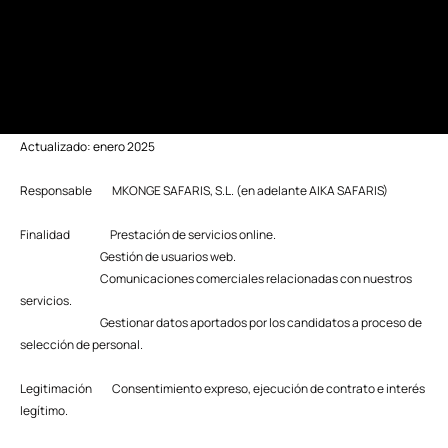
Actualizado: enero 2025
R
esponsable MKONGE SAFARIS, S.L. (en adelante AIKA SAFARIS)
Finalidad Prestación de servicios online.
Gestión de usuarios web.
Comunicaciones comerciales relacionadas con nuestros
servicios.
Gestionar datos aportados por los candidatos a proceso de
selección de personal.
Legitimación Consentimiento expreso, ejecución de contrato e interés
legítimo.